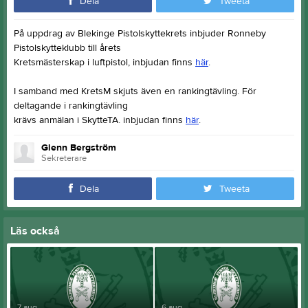
Dela
Tweeta
På uppdrag av Blekinge Pistolskyttekrets inbjuder Ronneby
Pistolskytteklubb till årets
Kretsmästerskap i luftpistol, inbjudan finns
här
.
I samband med KretsM skjuts även en rankingtävling. För
deltagande i rankingtävling
krävs anmälan i SkytteTA. inbjudan finns
här
.
Glenn Bergström
Sekreterare
Dela
Tweeta
Läs också
7 aug
6 aug