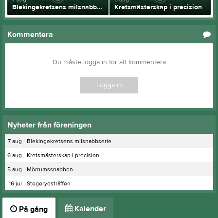
Blekingekretsens milsnabbserie
Kretsmästerskap i precision
Kommentera
Du måste logga in för att kommentera
Logga in
Nyheter från föreningen
7 aug
Blekingekretsens milsnabbserie
6 aug
Kretsmästerskap i precision
5 aug
Mörrumssnabben
16 jul
Stegerydsträffen
Kalender
På gång