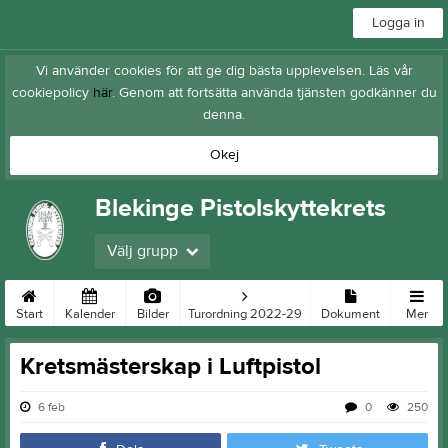
Logga in
Vi använder cookies för att ge dig bästa upplevelsen. Läs vår
cookiepolicy
här
. Genom att fortsätta använda tjänsten godkänner du
denna.
Okej
Blekinge Pistolskyttekrets
Välj grupp
Start
Kalender
Bilder
Turordning 2022-29
Dokument
Mer
Kretsmästerskap i Luftpistol
6 feb
0
250