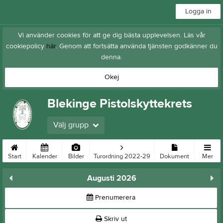
Logga in
Vi använder cookies för att ge dig bästa upplevelsen. Läs vår
cookiepolicy
här
. Genom att fortsätta använda tjänsten godkänner du
denna.
Okej
Blekinge Pistolskyttekrets
Välj grupp
Start
Kalender
Bilder
Turordning 2022-29
Dokument
Mer
Augusti 2026
Prenumerera
Skriv ut