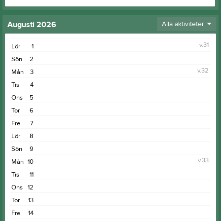
Augusti 2026
Alla aktiviteter
v.31
Lör
1
Sön
2
v.32
Mån
3
Tis
4
Ons
5
Tor
6
Fre
7
Lör
8
Sön
9
v.33
Mån
10
Tis
11
Ons
12
Tor
13
Fre
14