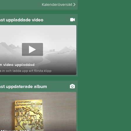
Kalenderöversikt
st uppladdade video
n video uppladdad
 in och ladda upp ert första klipp
st uppdaterade album