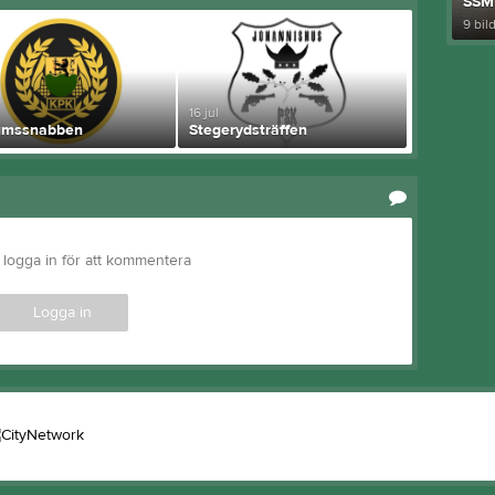
SSM
9 bil
16 jul
umssnabben
Stegerydsträffen
logga in för att kommentera
Logga in