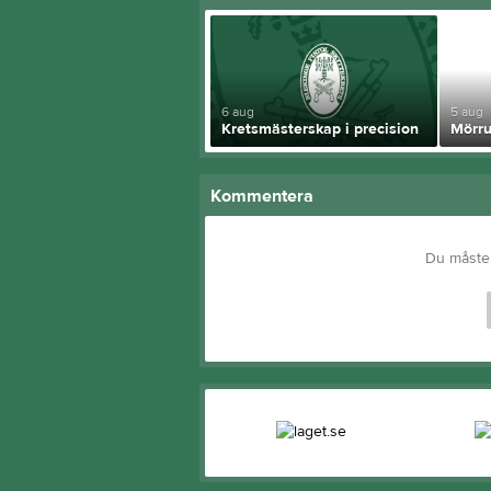
6 aug
5 aug
Kretsmästerskap i precision
Mörr
Kommentera
Du måste 