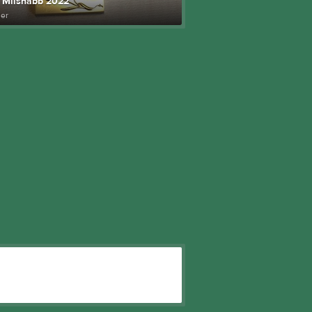
 Milsnabb 2022
der