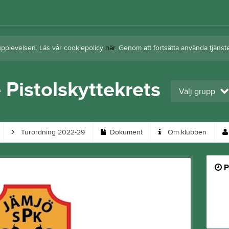
upplevelsen. Läs vår cookiepolicy
här
. Genom att fortsätta använda tjän
 Pistolskyttekrets
Välj grupp
Turordning 2022-29
Dokument
Om klubben
P