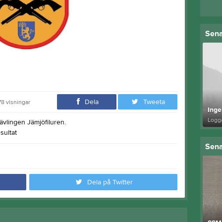
Sena
Dela
Tweeta
78
visningar
Inge
Logga
tävlingen Jämjöfiluren.
sultat
Sena
Dela på Twitter