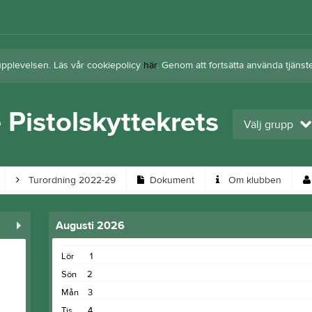
upplevelsen. Läs vår cookiepolicy
här
. Genom att fortsätta använda tjän
 Pistolskyttekrets
Välj grupp
Turordning 2022-29
Dokument
Om klubben
Augusti 2026
Lör
1
Sön
2
Mån
3
Tis
4