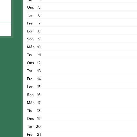
Ons
5
Tor
6
Fre
7
Lör
8
Sön
9
Mån
10
Tis
11
Ons
12
Tor
13
Fre
14
Lör
15
Sön
16
Mån
17
Tis
18
Ons
19
Tor
20
Fre
21