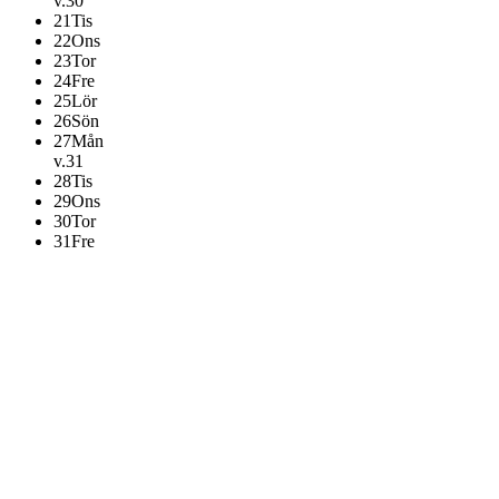
v.30
21
Tis
22
Ons
23
Tor
24
Fre
25
Lör
26
Sön
27
Mån
v.31
28
Tis
29
Ons
30
Tor
31
Fre