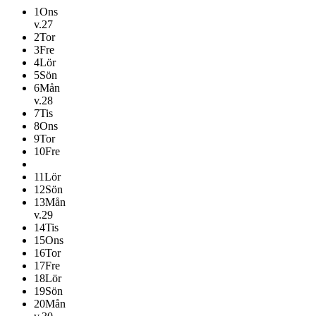
1
Ons
v.27
2
Tor
3
Fre
4
Lör
5
Sön
6
Mån
v.28
7
Tis
8
Ons
9
Tor
10
Fre
11
Lör
12
Sön
13
Mån
v.29
14
Tis
15
Ons
16
Tor
17
Fre
18
Lör
19
Sön
20
Mån